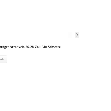
räger Atranvelo 26-28 Zoll Alu Schwarz
S
64
orb