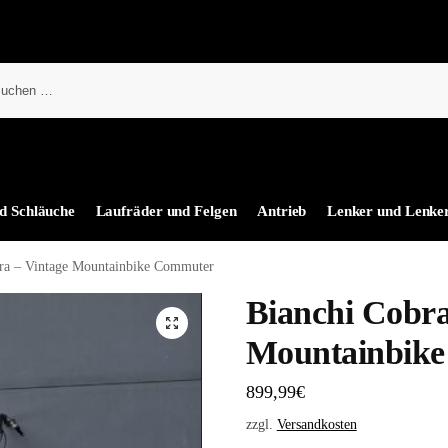
d Schläuche
Laufräder und Felgen
Antrieb
Lenker und Lenke
ra – Vintage Mountainbike Commuter
Bianchi Cobra
Mountainbik
899,99
€
zzgl.
Versandkosten