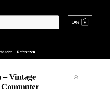
Suchen
0,00
€
0
rbänder
Referenzen
 – Vintage
e Commuter