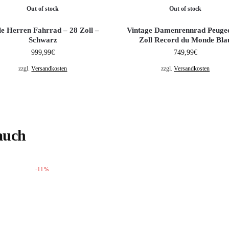
Out of stock
Out of stock
le Herren Fahrrad – 28 Zoll –
Vintage Damenrennrad Peugeo
Schwarz
Zoll Record du Monde Bla
999,99
€
749,99
€
zzgl.
Versandkosten
zzgl.
Versandkosten
auch
-11%