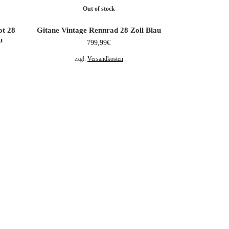
Out of stock
t 28
Gitane Vintage Rennrad 28 Zoll Blau
u
799,99
€
zzgl.
Versandkosten