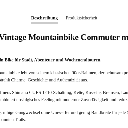
Beschreibung
Produktsicherheit
 Vintage Mountainbike Commuter m
ein Bike für Stadt, Abenteuer und Wochenendtouren.
untainbike lebt von seinem klassischen 90er-Rahmen, der behutsam po
trahlt Charme, Geschichte und Authentizität aus.
d neu.
Shimano CUES 1×10-Schaltung, Kette, Kassette, Bremsen, Laufräd
kombiniert nostalgisches Feeling mit moderner Zuverlässigkeit und red
se, ruhige Gangwechsel ohne Umwerfer und genug Bandbreite für jede 
pannten Trails.