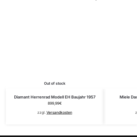
Out of stock
Diamant Herrenrad Modell EH Baujahr 1957
Miele Da
899,99
€
zzgl.
Versandkosten
z