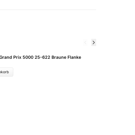
 Grand Prix 5000 25-622 Braune Flanke
F
5
nkorb