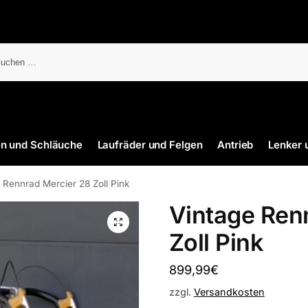
en und Schläuche
Laufräder und Felgen
Antrieb
Lenker 
 Rennrad Mercier 28 Zoll Pink
Vintage Ren
Zoll Pink
899,99
€
zzgl.
Versandkosten