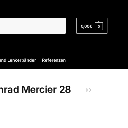
Suchen
0,00
€
0
und Lenkerbänder
Referenzen
nrad Mercier 28