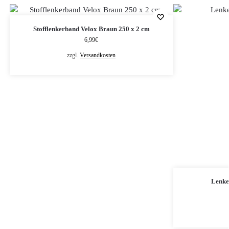
Stofflenkerband Velox Braun 250 x 2 cm
6,99
€
zzgl.
Versandkosten
Lenke