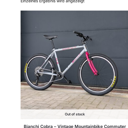
Einzelnes Ergebnis wird angezeigt
Out of stock
Bianchi Cobra – Vintage Mountainbike Commuter