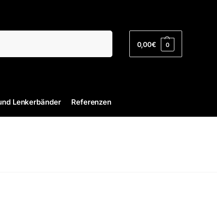
Suchen
0,00
€
0
und Lenkerbänder
Referenzen