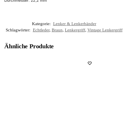
Durchmesser: 22,2 mm
Kategorie:
Lenker & Lenkerbänder
Schlagwörter:
Echtleder
,
Braun
,
Lenkergriff
,
Vintage Lenkergriff
Ähnliche Produkte