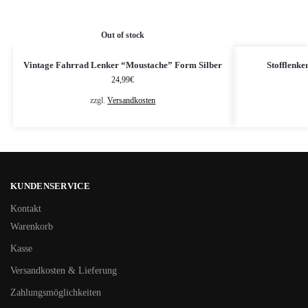
Out of stock
Vintage Fahrrad Lenker “Moustache” Form Silber
Stofflenke
24,99
€
zzgl.
Versandkosten
KUNDENSERVICE
Kontakt
Warenkorb
Kasse
Versandkosten & Lieferung
Zahlungsmöglichkeiten