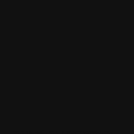
FELIX RISCHMÜLLER ALLE RECHTE VORBEHALTEN