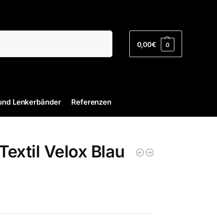
Suchen
0,00
€
0
und Lenkerbänder
Referenzen
extil Velox Blau