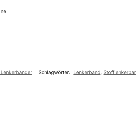
gne
 Lenkerbänder
Schlagwörter:
Lenkerband
,
Stofflenkerba