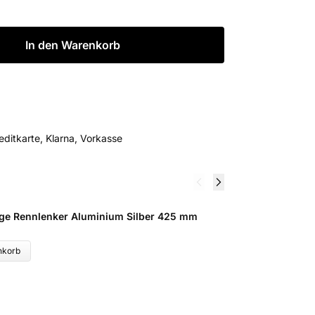
In den Warenkorb
editkarte, Klarna, Vorkasse
e Rennlenker Aluminium Silber 425 mm
R
8
nkorb