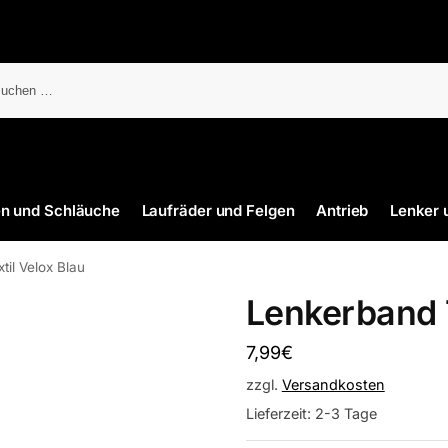
en und Schläuche
Laufräder und Felgen
Antrieb
Lenker 
il Velox Blau
Lenkerband T
7,99
€
zzgl.
Versandkosten
Lieferzeit:
2-3 Tage