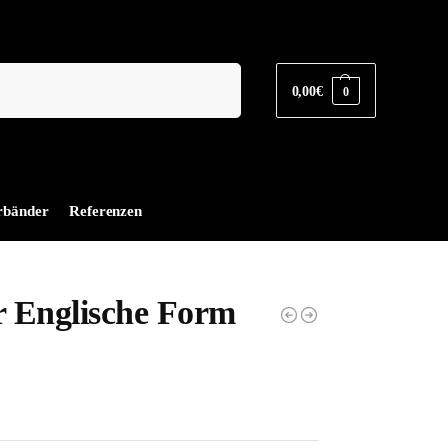
Suchen
0,00
€
0
rbänder
Referenzen
r Englische Form