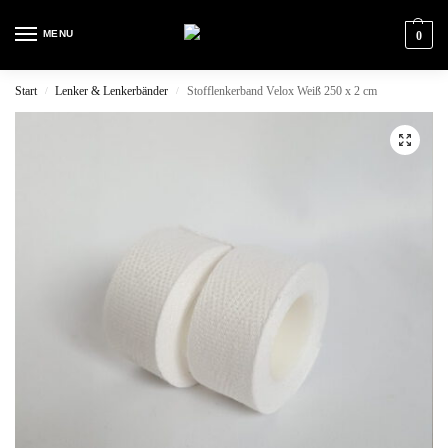
MENU
0
Start
Lenker & Lenkerbänder
Stofflenkerband Velox Weiß 250 x 2 cm
/
/