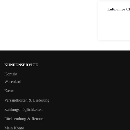
Luftpumpe C
KUNDENSERVICE
Kontakt
Warenkorb
Kasse
Versandkosten & Lieferung
Zahlungsmöglichkeiten
Rücksendung & Retoure
Mein Konto