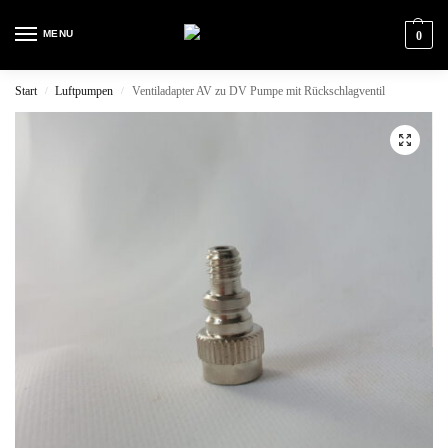
MENU
0
Start
Luftpumpen
Ventiladapter AV zu DV Pumpe mit Rückschlagventil
/
/