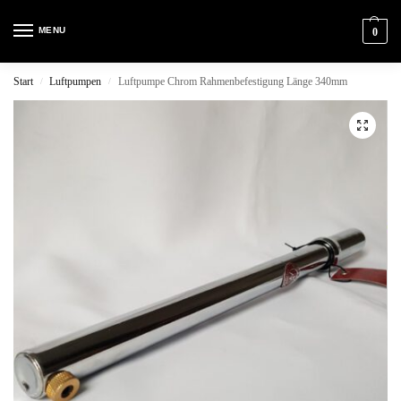
MENU
0
Start
Luftpumpen
Luftpumpe Chrom Rahmenbefestigung Länge 340mm
/
/