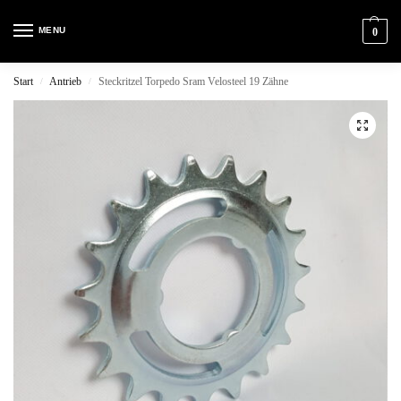
MENU
0
Start
Antrieb
Steckritzel Torpedo Sram Velosteel 19 Zähne
/
/