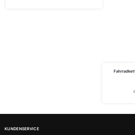
Fahrradkett
z
KUNDENSERVICE