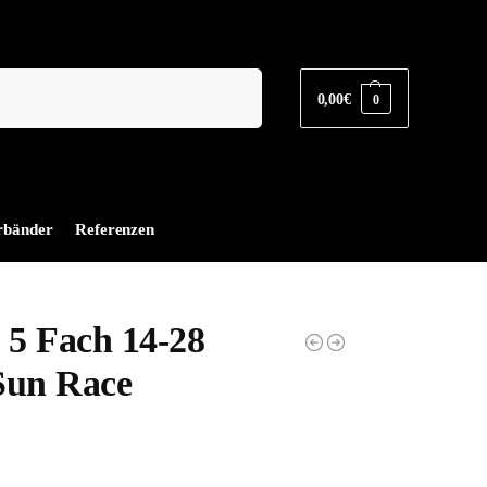
Suchen
0,00
€
0
rbänder
Referenzen
 5 Fach 14-28
Sun Race