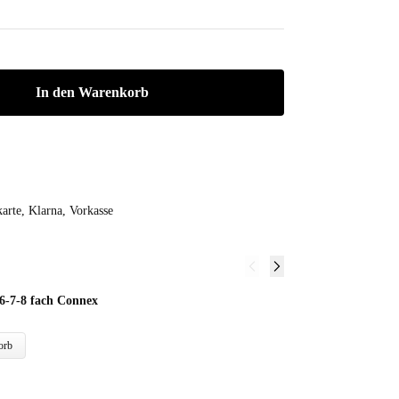
In den Warenkorb
arte, Klarna, Vorkasse
6-7-8 fach Connex
K
1,
orb