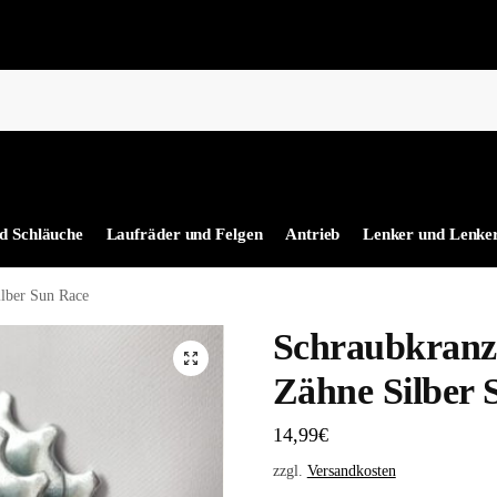
d Schläuche
Laufräder und Felgen
Antrieb
Lenker und Lenke
lber Sun Race
Schraubkranz
Zähne Silber 
14,99
€
zzgl.
Versandkosten