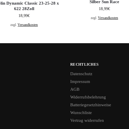
Silber Sun Race
lin Dynamic Classic 23-25-28 x
622 28Zoll
18,99
€
18,99
€
zzgl.
Versandkosten
zzgl.
Versandkosten
RECHTLICHES
Datenschutz
Impressum
AGB
Widerrufsbelehrung
Batteriegesetzhinweise
Wunschliste
Vertrag widerrufen