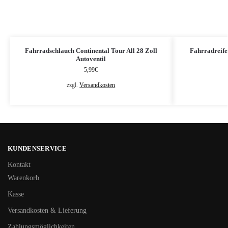
Fahrradschlauch Continental Tour All 28 Zoll
Fahrradreife
Autoventil
5,99
€
zzgl.
Versandkosten
KUNDENSERVICE
Kontakt
Warenkorb
Kasse
Versandkosten & Lieferung
Zahlungsmöglichkeiten