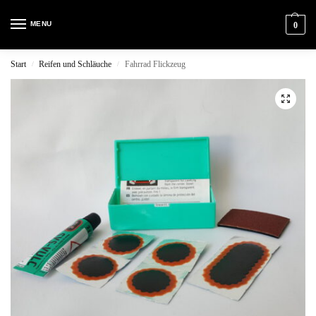
MENU
0
Start
Reifen und Schläuche
Fahrrad Flickzeug
/
/