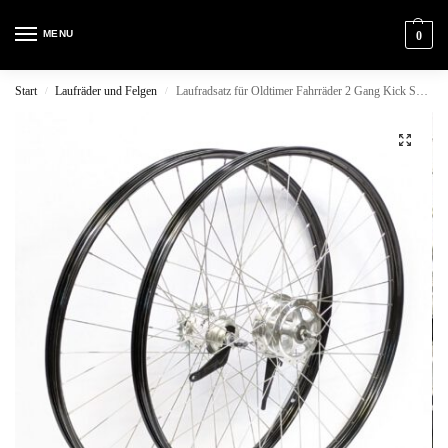
MENU
0
Start
Laufräder und Felgen
Laufradsatz für Oldtimer Fahrräder 2 Gang Kick Shift Trommelbremse 28 Zoll
/
/