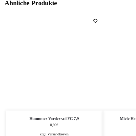
Ähnliche Produkte
Hutmutter Vorderrad FG 7,9
Miele He
0,99
€
zzgl.
Versandkosten