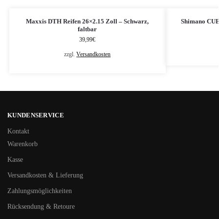
Maxxis DTH Reifen 26×2.15 Zoll – Schwarz,
Shimano CUES
faltbar
39,99
€
zzgl.
Versandkosten
KUNDENSERVICE
Kontakt
Warenkorb
Kasse
Versandkosten & Lieferung
Zahlungsmöglichkeiten
Rücksendung & Retoure