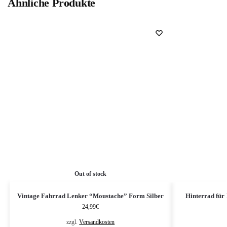
Ähnliche Produkte
Out of stock
Vintage Fahrrad Lenker “Moustache” Form Silber
Hinterrad für
24,99
€
zzgl.
Versandkosten