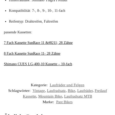
Hinterradnabe: Shimano Tiagra Freilauf
Kompatibilität: 7-, 8-, 9-, 10-, 11-fach
Reifentyp: Drahtreifen, Faltreifen
passende Kassetten:
7 Fach Kassette SunRace 11 &#8211; 28 Zähne
8 Fach Kassette SunRace 11- 28 Zähne
Shimano CUES LG-400-10 Kassette – 10-fach
Kategorie:
Laufräder und Felgen
Schlagwörter:
Vintage
,
Laufradsatz
,
Bike
,
Laufräder
,
Freilauf
Kassette
,
Mountain Bike
,
Laufradsatz MTB
Marke:
Past Bikes