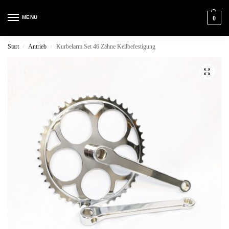
MENU
0
Start
Antrieb
Kurbelarm Set 46 Zähne Keilbefestigung
/
/