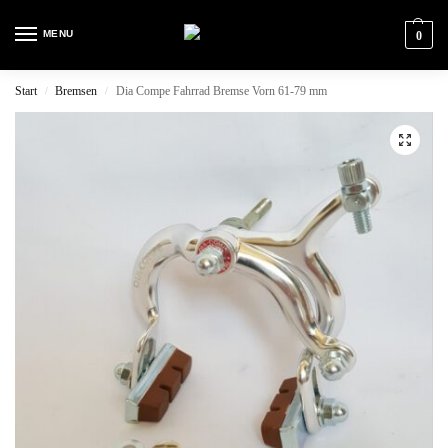
MENU
0
Start
Bremsen
Dia Compe Fahrrad Bremse Vorn 61-79 mm
/
/