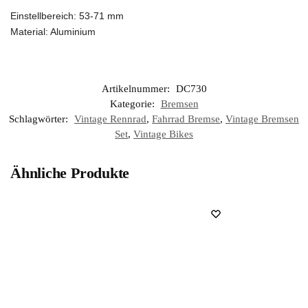
Einstellbereich: 53-71 mm
Material: Aluminium
Artikelnummer:
DC730
Kategorie:
Bremsen
Schlagwörter:
Vintage Rennrad
,
Fahrrad Bremse
,
Vintage Bremsen
Set
,
Vintage Bikes
Ähnliche Produkte