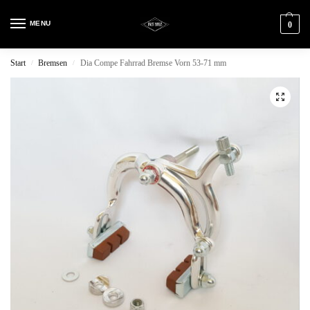
MENU
0
Start
Bremsen
Dia Compe Fahrrad Bremse Vorn 53-71 mm
/
/