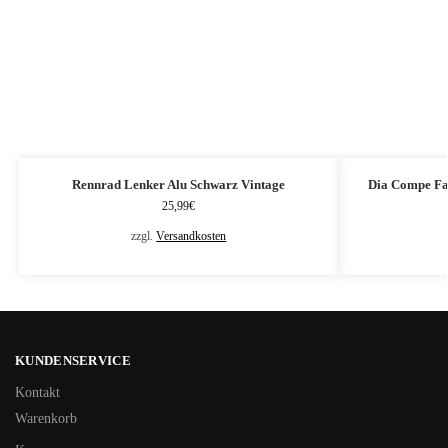
Rennrad Lenker Alu Schwarz Vintage
Dia Compe Fa
25,99
€
zzgl.
Versandkosten
KUNDENSERVICE
Kontakt
Warenkorb