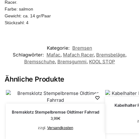
Racer.
Farbe: salmon
Gewicht: ca. 14 gr/Paar
Stückzahl: 4
Kategorie:
Bremsen
Schlagwörter:
Mafac
,
Mafach Racer
,
Bremsbeläge
,
Bremsschuhe
,
Bremsgummi
,
KOOL STOP
Ähnliche Produkte
Kabelhalter
Bremsklotz Stempelbremse Oldtimer Fahrrad
3,99
€
z
zzgl.
Versandkosten