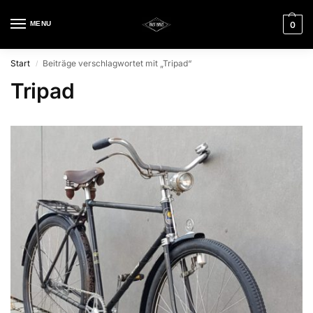
MENU
0
Start
Beiträge verschlagwortet mit „Tripad“
/
Tripad