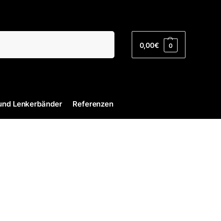
Suchen
0,00
€
0
und Lenkerbänder
Referenzen