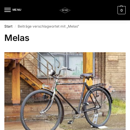
MENU
0
Start
Beiträge verschlagwortet mit „Melas“
/
Melas