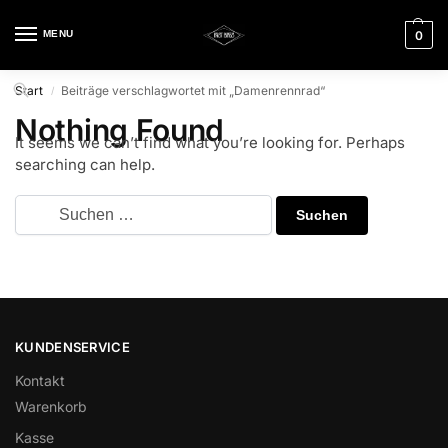
MENU
0
Start
Beiträge verschlagwortet mit „Damenrennrad“
/
Nothing Found
It seems we can’t find what you’re looking for. Perhaps
searching can help.
KUNDENSERVICE
Kontakt
Warenkorb
Kasse