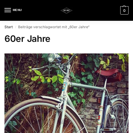
MENU
0
Start
Beiträge verschlagwortet mit „60er Jahre“
/
60er Jahre