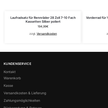
Laufradsatz für Rennräder 28 Zoll 7-10 Fach
Vorderrad für 
Kassetten Silber poliert
194,99
€
zzgl.
Versandkosten
z
KUNDENSERVICE
Kontakt
Warenkorb
Kasse
Versandkosten & Lieferung
Zahlungsmöglichkeiten
Rücksendung & Retoure