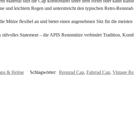
em Material sitzt die Cap komfortabel unter dem Helm oder kann klas
ne und leichtem Regen und unterstreicht den typischen Retro-Rennrad-
die Mütze flexibel an und bietet einen angenehmen Sitz für die meiste
ls stilvolles Statement – die APIS Rennmütze verbindet Tradition, Komf
aps & Helme
Schlagwörter:
Rennrad Cap
,
Fahrrad Cap
,
Vintage Re