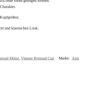
sisch ohne Helm getragen werden.
Charakter.
n Kopfgrößen.
ort und klassischen Look.
nnrad Mütze
,
Vintage Rennrad Cap
Marke:
Apis