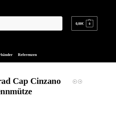
Suchen
0,00
€
0
rbänder
Referenzen
rad Cap Cinzano
ennmütze