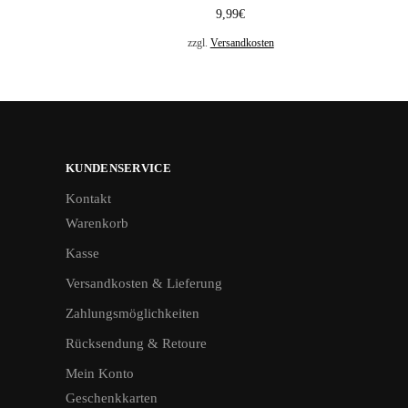
9,99
€
zzgl.
Versandkosten
KUNDENSERVICE
Kontakt
Warenkorb
Kasse
Versandkosten & Lieferung
Zahlungsmöglichkeiten
Rücksendung & Retoure
Mein Konto
Geschenkkarten