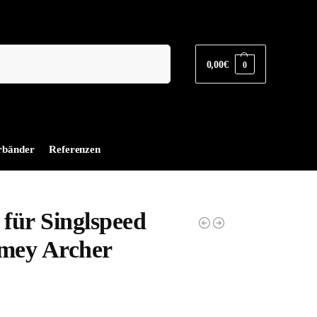
Suchen
0,00
€
0
rbänder
Referenzen
 für Singlspeed
rmey Archer