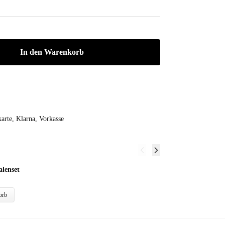
In den Warenkorb
arte, Klarna, Vorkasse
lenset
Ke
16
orb