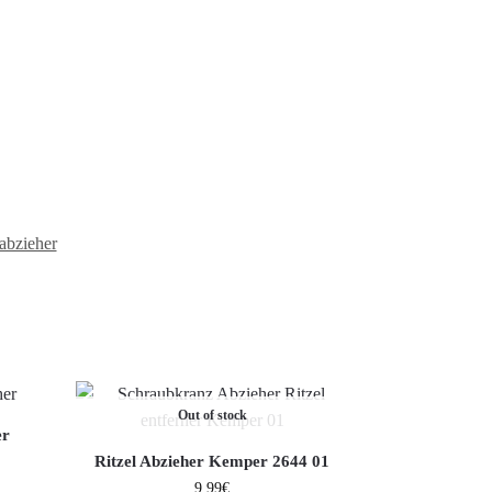
labzieher
Out of stock
er
Ritzel Abzieher Kemper 2644 01
9,99
€