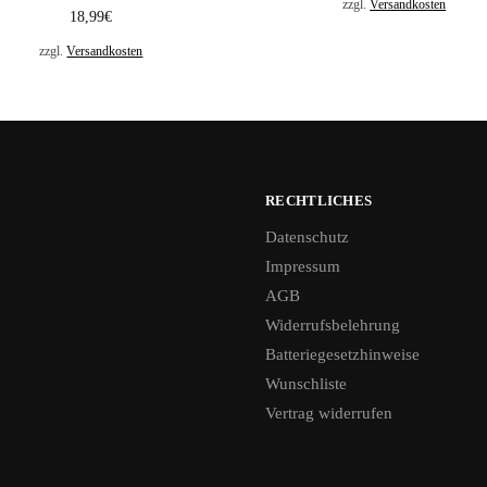
zzgl.
Versandkosten
18,99
€
zzgl.
Versandkosten
RECHTLICHES
Datenschutz
Impressum
AGB
Widerrufsbelehrung
Batteriegesetzhinweise
Wunschliste
Vertrag widerrufen