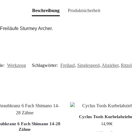
Beschreibung
Produktsicherheit
 Freiläufe Sturmey Archer.
ie:
Werkzeug
Schlagwörter:
Freilauf
,
Singlespeed
,
Abzieher
,
Ritze
Cyclus Tools Kurbelabzieh
ubkranz 6 Fach Shimano 14-28
14,99
€
Zähne