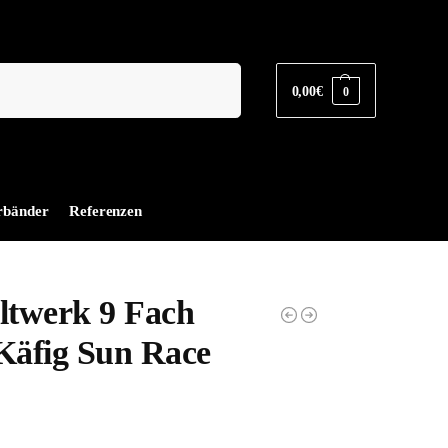
Suchen
0,00
€
0
rbänder
Referenzen
ltwerk 9 Fach
 Käfig Sun Race