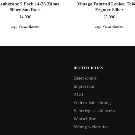
raubkranz 5 Fach 14-28 Zähne
Vintage Fahrrad Lenker Tol
Silber Sun Race
Ergotec Silber
14,99
€
25,99
€
zzgl.
Versandkosten
zzgl.
Versandkosten
RECHTLICHES
Datenschutz
Impressum
AGB
Widerrufsbelehrung
Batteriegesetzhinweise
Wunschliste
Vertrag widerrufen