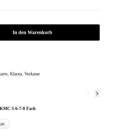
In den Warenkorb
arte, Klarna, Vorkasse
K
 KMC 5-6-7-8 Fach
44
orb