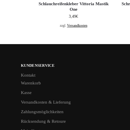
Schlauchreifenkleber Vittoria Mastik
Sch
One
3,49
€
zzgl.
Versandkosten
KUNDENSERVICE
Kontakt
Warenkorb
Kasse
Versandkosten & Lieferung
Zahlungsmöglichkeiten
Rücksendung & Retoure