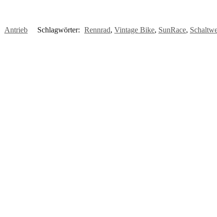
:
Antrieb
Schlagwörter:
Rennrad
,
Vintage Bike
,
SunRace
,
Schaltw