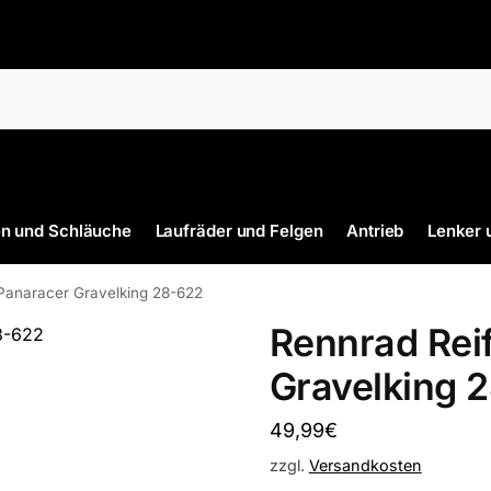
en und Schläuche
Laufräder und Felgen
Antrieb
Lenker 
Panaracer Gravelking 28-622
Rennrad Rei
Gravelking 
49,99
€
zzgl.
Versandkosten