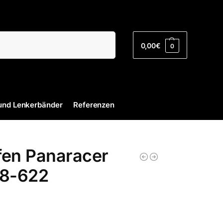
Suchen
0,00
€
0
und Lenkerbänder
Referenzen
fen Panaracer
28-622