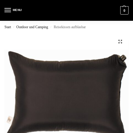
MENU
0
Start
Outdoor und Camping
Reisekissen aufblasbar
/
/