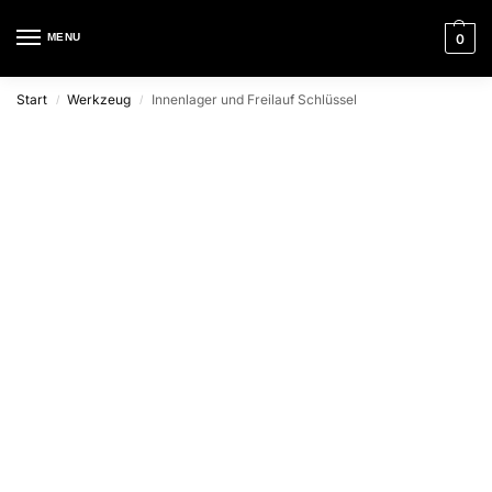
MENU
0
Start
Werkzeug
Innenlager und Freilauf Schlüssel
/
/