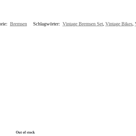
rie:
Bremsen
Schlagwörter:
Vintage Bremsen Set
,
Vintage Bikes
,
Out of stock