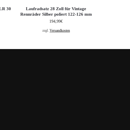
SLR 30
Laufradsatz 28 Zoll für Vintage
Rennräder Silber poliert 122-126 mm
194,99
€
zzgl.
Versandkosten