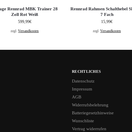
tage Rennrad MBK Trainer 28
Rennrad Rahmen Schalthebel 
Zoll Rot Weiß
7 Fach
599,99
€
15,99
€
zzgl.
Versandkosten
zzgl.
Versandkosten
RECHTLICHES
Datenschutz
Impressum
AGB
Widerrufsbelehrung
Batteriegesetzhinweise
Wunschliste
Vertrag widerrufen