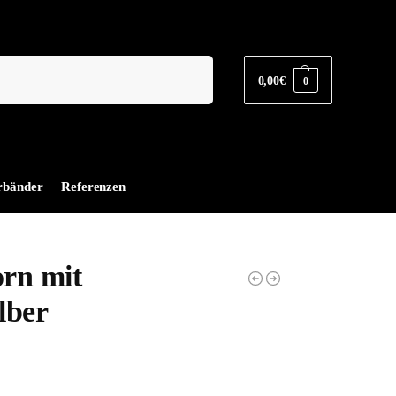
Suchen
0,00
€
0
rbänder
Referenzen
rn mit
lber