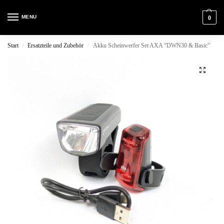
MENU
0
Start
Ersatzteile und Zubehör
Akku Scheinwerfer Set AXA “DWN30 & Basic”
/
/