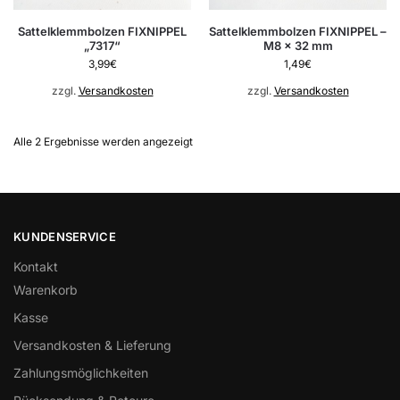
Sattelklemmbolzen FIXNIPPEL
Sattelklemmbolzen FIXNIPPEL –
„7317“
M8 x 32 mm
3,99
€
1,49
€
zzgl.
Versandkosten
zzgl.
Versandkosten
Alle 2 Ergebnisse werden angezeigt
KUNDENSERVICE
Kontakt
Warenkorb
Kasse
Versandkosten & Lieferung
Zahlungsmöglichkeiten