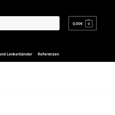
Suchen
0,00
€
0
und Lenkerbänder
Referenzen