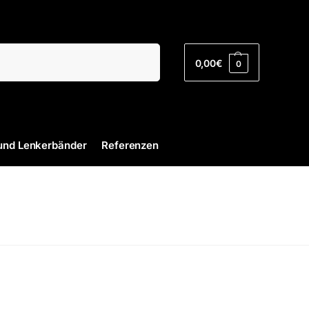
Suchen
0,00
€
0
und Lenkerbänder
Referenzen