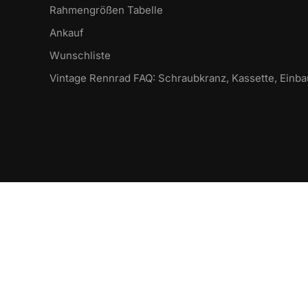
Rahmengrößen Tabelle
Ankauf
Wunschliste
Vintage Rennrad FAQ: Schraubkranz, Kassette, Einb