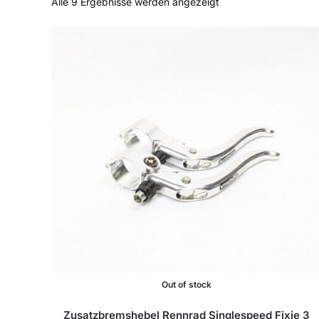
Alle 9 Ergebnisse werden angezeigt
Out of stock
Zusatzbremshebel Rennrad Singlespeed Fixie 3