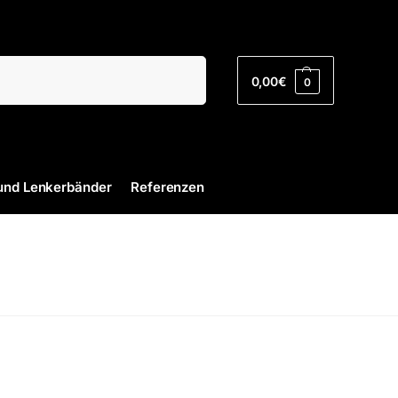
Suchen
0,00
€
0
und Lenkerbänder
Referenzen