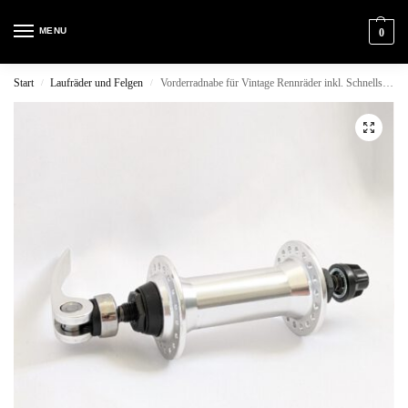
MENU
0
Start
Laufräder und Felgen
Vorderradnabe für Vintage Rennräder inkl. Schnellspanner
/
/