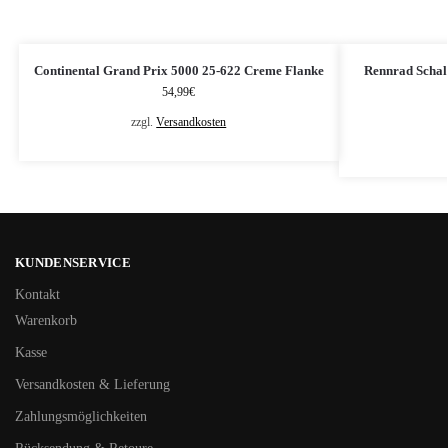
Continental Grand Prix 5000 25-622 Creme Flanke
Rennrad Schalt
54,99
€
zzgl.
Versandkosten
KUNDENSERVICE
Kontakt
Warenkorb
Kasse
Versandkosten & Lieferung
Zahlungsmöglichkeiten